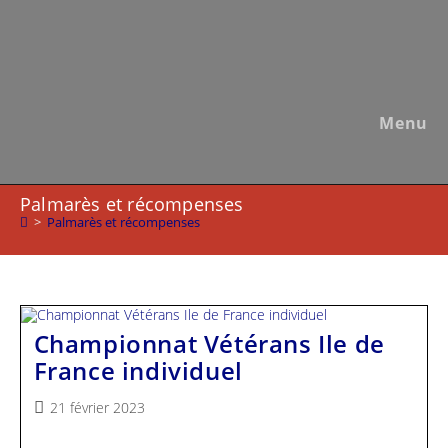
Skip
to
content
Menu
Palmarès et récompenses
>
Palmarès et récompenses
Championnat Vétérans Ile de
France individuel
Publication
21 février 2023
publiée :