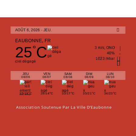
AOÛT 6, 2026 - JEU.
EAUBONNE, FR
25
C
°
3 m/s, ONO
40%
1023 mbar
ciel dégagé
JEU
VEN
SAM
DIM
LUN
08/06
08/07
08/08
08/09
08/10
°
°
°
°
°
25/19
C
29/14
C
33/17
C
35/21
C
34/23
C
Association Soutenue Par La Ville D’Eaubonne