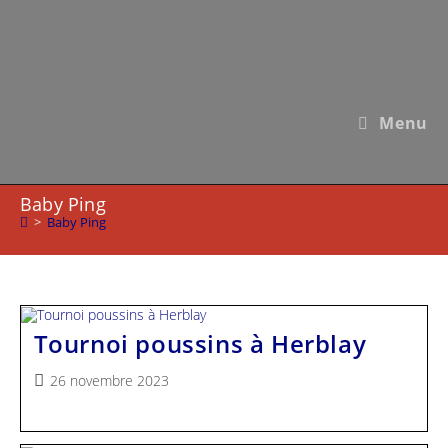
Skip
to
content
Menu
Baby Ping
>
Baby Ping
Tournoi poussins à Herblay
Publication
26 novembre 2023
publiée :