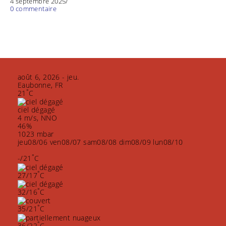
4 septembre 2025
/
0 commentaire
août 6, 2026 - jeu.
Eaubonne, FR
°
21
C
ciel dégagé
4 m/s, NNO
46%
1023 mbar
jeu
08/06
ven
08/07
sam
08/08
dim
08/09
lun
08/10
°
-/21
C
°
27/17
C
°
32/16
C
°
35/21
C
°
36/22
C