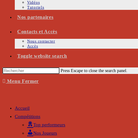
Vidéos
Tutoriels
Nos partenaires
Contacts et Accès
Nous contacter
Accès
Toggle website search
Press Escape to close the search panel.
Menu
Fermer
Accueil
Compétitions
Top performeurs
Nos Joueurs