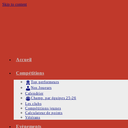
Skip to content
Accueil
Compétitions
Top performeurs
Nos Joueurs
Calendrier
Champ. par équipes 25-26
Les clubs
Compétitions jeunes
Calculateur de points
Vétérans
Evènements