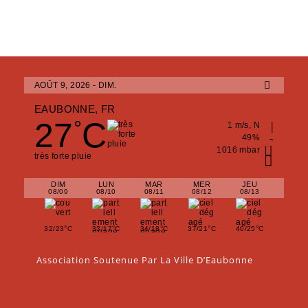
AOÛT 9, 2026 - DIM.
EAUBONNE, FR
27
C
°
1 m/s, N
49%
1016 mbar
très forte pluie
DIM
LUN
MAR
MER
JEU
08/09
08/10
08/11
08/12
08/13
°
°
°
°
°
32/23
C
33/17
C
34/18
C
37/21
C
40/25
C
Association Soutenue Par La Ville D’Eaubonne