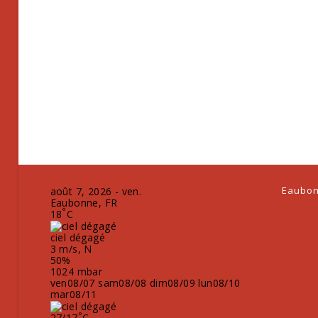
Eaubon
août 7, 2026 - ven.
Eaubonne, FR
°
18
C
ciel dégagé
3 m/s, N
50%
1024 mbar
ven
08/07
sam
08/08
dim
08/09
lun
08/10
mar
08/11
°
27/17
C