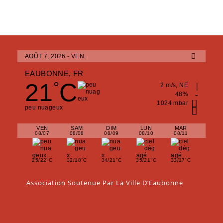
AOÛT 7, 2026 - VEN.
EAUBONNE, FR
21
C
°
2 m/s, NE
48%
1024 mbar
peu nuageux
VEN
SAM
DIM
LUN
MAR
08/07
08/08
08/09
08/10
08/11
°
°
°
°
°
25/22
C
32/18
C
34/21
C
35/21
C
33/17
C
Association Soutenue Par La Ville D’Eaubonne