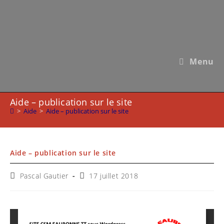
Skip
to
content
Menu
Aide – publication sur le site
>
Aide
>
Aide – publication sur le site
Aide – publication sur le site
Auteur/autrice
Publication
Pascal Gautier
17 juillet 2018
de
publiée :
la
publication :