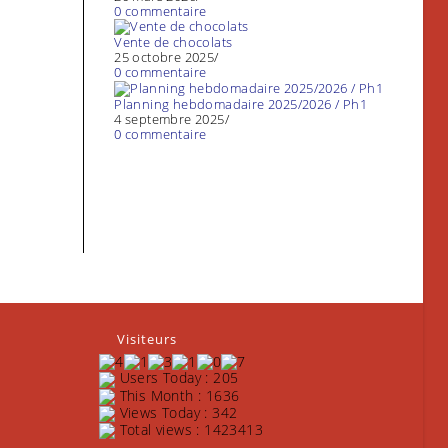
0 commentaire
Vente de chocolats
25 octobre 2025
/
0 commentaire
Planning hebdomadaire 2025/2026 / Ph1
4 septembre 2025
/
0 commentaire
Visiteurs
Users Today : 205
This Month : 1636
Views Today : 342
Total views : 1423413