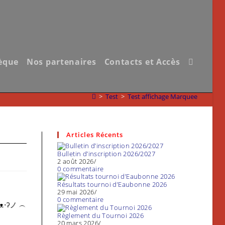
èque
Nos partenaires
Contacts et Accès
Toggle
website
>
Test
>
Test affichage Marquee
search
Articles Récents
Bulletin d’inscription 2026/2027
2 août 2026
/
0 commentaire
Résultats tournoi d’Eaubonne 2026
29 mai 2026
/
0 commentaire
•ʔノ ︵ ┻━┻
Règlement du Tournoi 2026
20 mars 2026
/