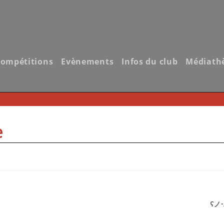
ompétitions
Evènements
Infos du club
Médiath
e
ʕノ•ᴥ