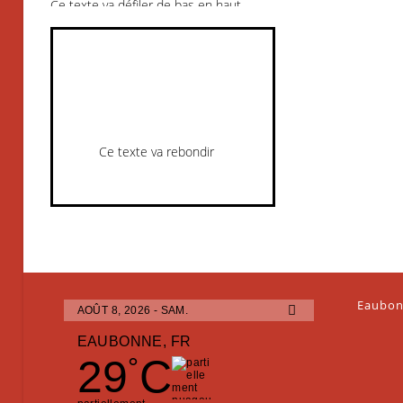
Ce texte va rebondir
Eaubon
AOÛT 8, 2026 - SAM.
EAUBONNE, FR
29
C
°