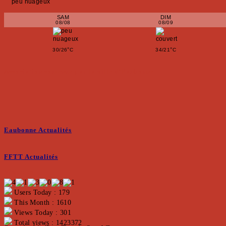
peu nuageux
SAM
DIM
08/08
08/09
°
°
30/26
C
34/21
C
Association soutenue par la ville d’Eaubonne
Eaubonne Actualités
FFTT Actualités
Visiteurs
Users Today : 179
This Month : 1610
Views Today : 301
Total views : 1423372