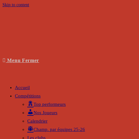
Skip to content
Menu
Fermer
Accueil
Compétitions
Top performeurs
Nos Joueurs
Calendrier
Champ. par équipes 25-26
Les clubs