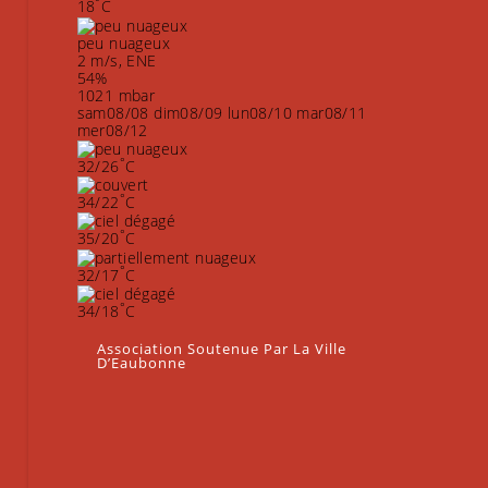
°
18
C
peu nuageux
2 m/s, ENE
54%
1021 mbar
sam
08/08
dim
08/09
lun
08/10
mar
08/11
mer
08/12
°
32/26
C
°
34/22
C
°
35/20
C
°
32/17
C
°
34/18
C
Association Soutenue Par La Ville
D’Eaubonne