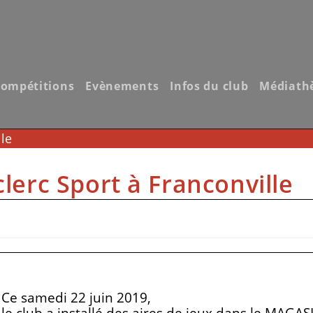
ompétitions
Evènements
Infos du club
Médiath
le
lerc Sport à Franconville
Ce samedi 22 juin 2019,
le club a installé des aires de jeux dans le MAGAS