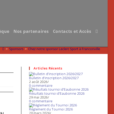
èque
Nos partenaires
Contacts et Accès
Toggle
website
>
Sponsors
>
Chez notre sponsor Leclerc Sport à Franconville
search
Articles Récents
Bulletin d’inscription 2026/2027
2 août 2026
/
0 commentaire
Résultats tournoi d’Eaubonne 2026
29 mai 2026
/
0 commentaire
Règlement du Tournoi 2026
20 mars 2026
/
IN