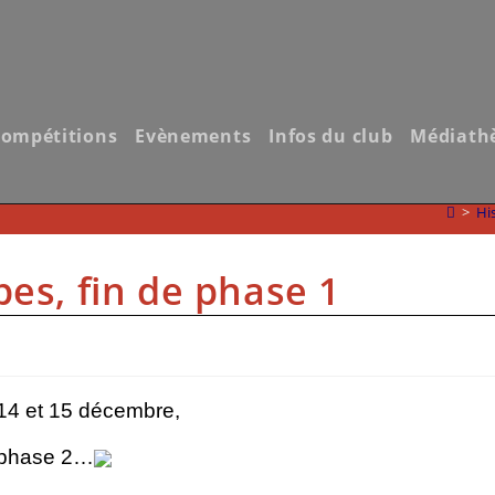
ompétitions
Evènements
Infos du club
Médiath
>
Hi
es, fin de phase 1
 14 et 15 décembre,
a phase 2…