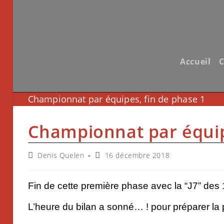
Skip
to
content
Accueil
C
Championnat par équipes, fin de phase 1
Championnat par équip
Auteur/autrice
Publication
Denis Quelen
16 décembre 2018
de
publiée :
la
publication :
Fin de cette première phase avec la “J7” des
L’heure du bilan a sonné… ! pour préparer l