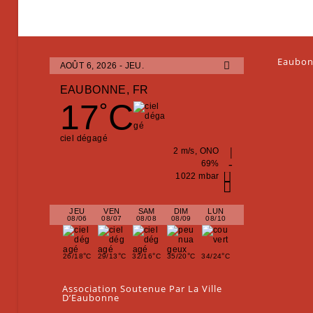
Eaubon
AOÛT 6, 2026 - JEU.
EAUBONNE, FR
17
C
°
ciel dégagé
2 m/s, ONO
69%
1022 mbar
JEU
VEN
SAM
DIM
LUN
08/06
08/07
08/08
08/09
08/10
°
°
°
°
°
26/18
C
29/13
C
32/16
C
35/20
C
34/24
C
Association Soutenue Par La Ville
D’Eaubonne