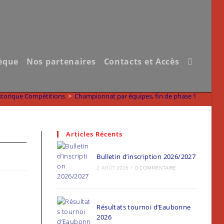
èque
Nos partenaires
Contacts et Accès
Toggle
website
storique Compétitions
>
Championnat par équipes, fin de phase 1
search
Articles Récents
Bulletin d’inscription 2026/2027
2 AOÛT 2026
/
0 COMMENTAIRE
Résultats tournoi d’Eaubonne
2026