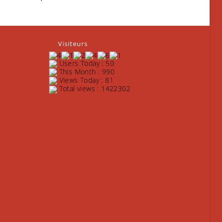
Visiteurs
Users Today : 50
This Month : 990
Views Today : 81
Total views : 1422302