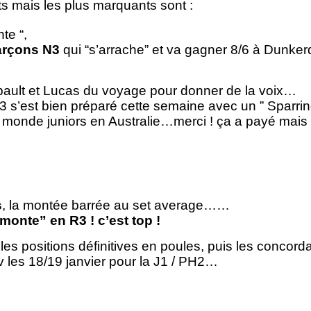
s mais les plus marquants sont :
nte “,
arçons N3
qui “s’arrache” et va gagner 8/6 à Dunke
hibault et Lucas du voyage pour donner de la voix…
 s’est bien préparé cette semaine avec un ” Sparrin
monde juniors en Australie…merci ! ça a payé mais
s
, la montée barrée au set average……
“monte” en R3 ! c’est top !
les positions définitives en poules, puis les concor
v les 18/19 janvier pour la J1 / PH2…