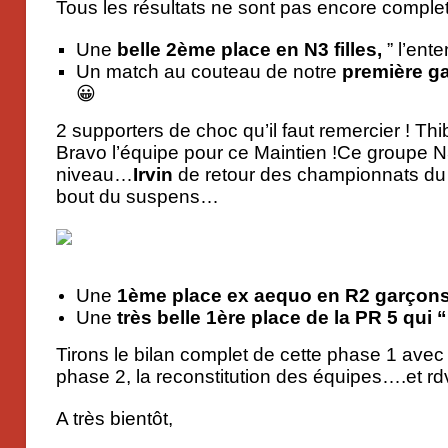
Tous les résultats ne sont pas encore complet
Une
belle 2ème place en N3 filles,
” l’ente
Un match au couteau de notre
première g
😀
2 supporters de choc qu’il faut remercier ! T
Bravo l’équipe pour ce Maintien !Ce groupe N3
niveau…
Irvin
de retour des championnats du 
bout du suspens…
Une
1ème place ex aequo en R2 garçon
Une
très belle 1ère place de la PR 5 qui 
Tirons le bilan complet de cette phase 1 avec 
phase 2, la reconstitution des équipes….et rd
A très bientôt,