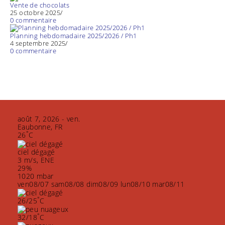
Vente de chocolats
25 octobre 2025
/
0 commentaire
Planning hebdomadaire 2025/2026 / Ph1
4 septembre 2025
/
0 commentaire
août 7, 2026 - ven.
Eaubonne, FR
°
26
C
ciel dégagé
3 m/s, ENE
29%
1020 mbar
ven
08/07
sam
08/08
dim
08/09
lun
08/10
mar
08/11
°
26/25
C
°
32/18
C