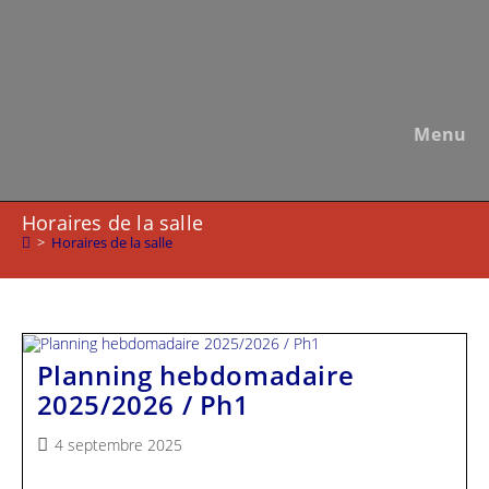
Skip
to
content
Menu
Horaires de la salle
>
Horaires de la salle
Planning hebdomadaire
2025/2026 / Ph1
Publication
4 septembre 2025
publiée :