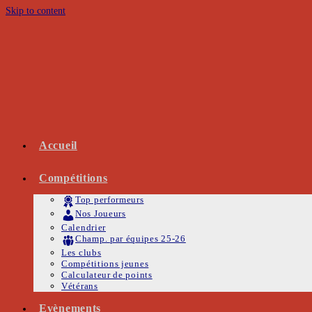
Skip to content
Accueil
Compétitions
Top performeurs
Nos Joueurs
Calendrier
Champ. par équipes 25-26
Les clubs
Compétitions jeunes
Calculateur de points
Vétérans
Evènements