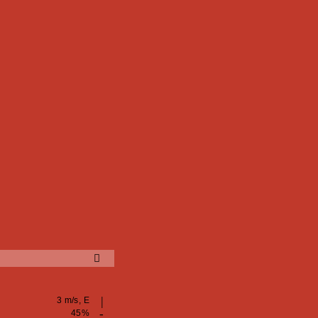
3 m/s, E
45%