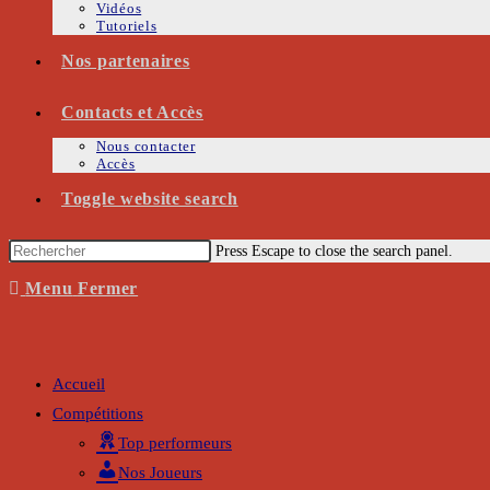
Vidéos
Tutoriels
Nos partenaires
Contacts et Accès
Nous contacter
Accès
Toggle website search
Press Escape to close the search panel.
Menu
Fermer
Accueil
Compétitions
Top performeurs
Nos Joueurs